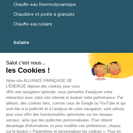
Chauffe-eau thermodynamique
Chaudière et poêle à granulés
Chauffe-eau solaire
Solaire
Panneaux solaires photovoltaïques
Carport solaire photovoltaïque
Ventiler ma maison
VMC
Piloter ma maison
Domotique
NOUS CONTACTER