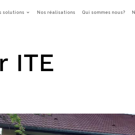
 solutions
Nos réalisations
Qui sommes nous?
N
r ITE