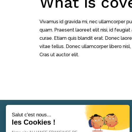
What is cov
Vivamus id gravida mi, nec ullamcorper pur
quam. Praesent laoreet elit nisi, id feugia
curae. Etiam quis blandit erat. Donec lao
vitae tellus. Donec ullamcorper libero nisl,
Cras ut auctor elit.
Nous contacter
55 rue Cartier Bresson