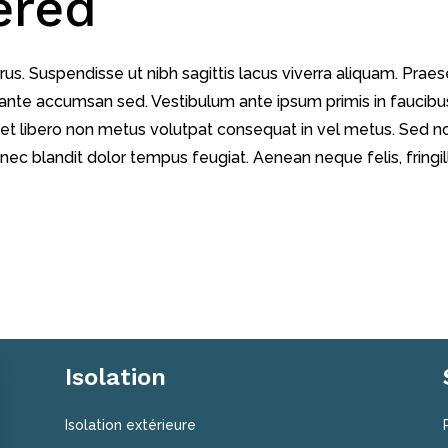
ered
us. Suspendisse ut nibh sagittis lacus viverra aliquam. Praes
t ante accumsan sed. Vestibulum ante ipsum primis in faucibus 
reet libero non metus volutpat consequat in vel metus. Sed 
 nec blandit dolor tempus feugiat. Aenean neque felis, fringill
Isolation
Isolation extérieure