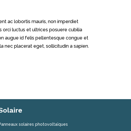
ent ac lobortis mauris, non imperdiet
orci luctus et ultrices posuere cubilia
non augue id felis pellentesque congue et
a nec placerat eget, sollicitudin a sapien.
Solaire
Panneaux solaires photovoltaïques